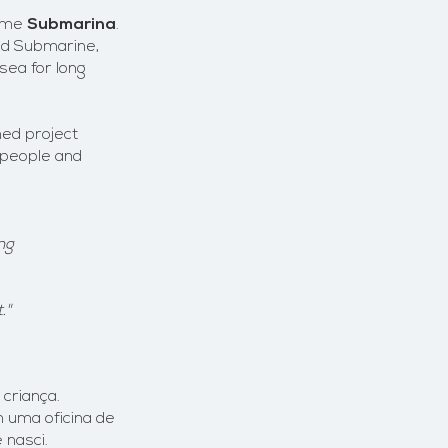
name
Submarina
.
nd Submarine,
sea for long
hed project
s people and
ng
."
criança.
m uma oficina de
 nasci.