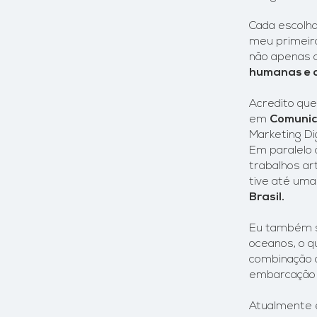
Cada escolha
meu primei
não apenas a
humanas e 
Acredito que
em
Comunic
Marketing Dig
Em paralelo 
trabalhos art
tive até uma
Brasil.
​Eu também
oceanos, o q
combinação d
embarcação p
Atualmente 