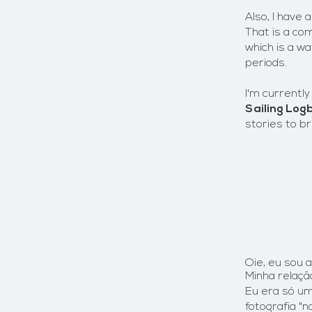
Also, I have 
That is a co
which is a w
periods.​
I'm currently 
Sailing Log
stories to br
Oie, eu sou 
Minha relaçã
Eu era só um
fotografia
"n