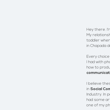
Hey there. I
My relationsh
toddler when
in Chapada 
Every choice
I had with ph
how to produ
communicat
I believe th
in
Social Co
Industry. In 
had some art
one of my ph