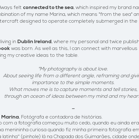
always felt
connected to the sea
, which inspired my brand 
mbination of my name Marina, which means "from the sea" a
atercraft designed to operate completely submerged in the 
living in
Dublin Ireland
, where my personal and twice publis
book
was born. As well as this, I can connect with marvellou
ing my creative ideas to the table.
"My photography is about love.
About seeing life from a different angle, reframing and givi
importance to the simple moments.
What moves me is to capture moments and tell stories,
through an ocean of ideas between my mind and my heart
​
_​​​
a
Marina
, Fotógrafa e contadora de histórias
.
o com a fotografia começou muito cedo, quando eu ainda era 
a menininha curiosa quando fiz minha primeira fotografia e
a latinha'' (pinhole) lá na Chapada dos Guimarães, cidade onde