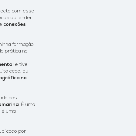
onecta com esse
 pude aprender
re
conexões
 minha formação
a prática no
mental
e tive
uito cedo, eu
ográfica no
nado aos
bmarina
. É uma
e é uma
.
ublicado por