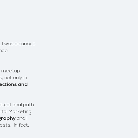
 I was a curious
shop
st meetup
, not only in
ections and
ducational
path
ital Marketing
graphy
and I
sts. In fact,