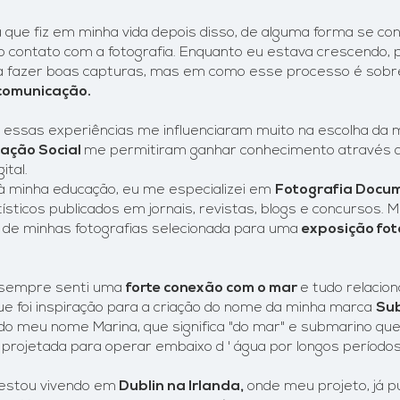
 que fiz em minha vida depois disso, de alguma forma se c
ro
contato com a fotografia. Enquanto eu estava crescendo,
 fazer boas capturas,
mas em como esse processo é sob
comunicação.
 essas experiências me influenciaram muito na escolha da
ação Social
m
e
permitiram ganhar conhecimento através d
ital
.
à minha educação, eu me especializei em
Fotografia Docu
ísticos publicados em jornais, revistas, blogs e concursos. M
 de minhas fotografias selecionada para uma
exposição fot
 sempre senti uma
forte conexão com o mar
e tudo relacio
ue foi inspiração para
a criação do nome da minha marca
Su
o meu nome Marina, que significa "do mar" e submarino qu
rojetada para operar embaixo d ' água por longos períodos
estou vivendo em
Dublin na Irlanda,
onde meu projeto, já p