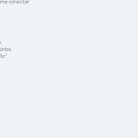
 me conectar
.
rias,
ão"