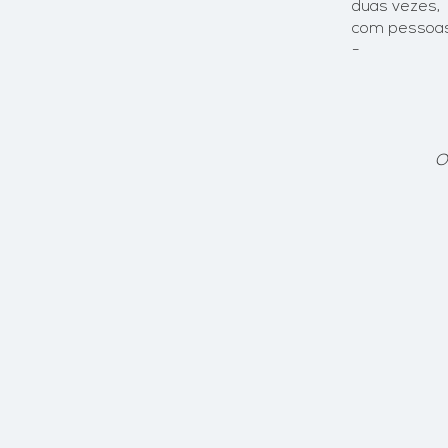
duas vezes,
com pessoas e
-
O