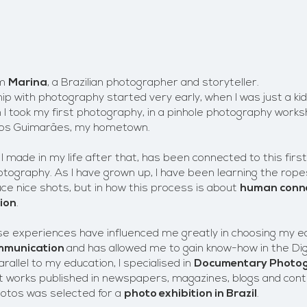
'm
Marina
, a Brazilian photographer and storyteller
.
ip with photography started very early, when I was just a kid.
 I took my first photography, in a pinhole photography work
dos Guimarães, my hometown.
 I made in my life after that, has been connected to this fir
otography. As I have grown up, I have been learning the ropes
ce nice shots, but in how this process is about
human conn
ion
.​
ese experiences have influenced me greatly in choosing my e
mmunication
and has allowed me to gain know-how in the
Dig
parallel to my education, I specialised in
Documentary Photo
 works published in newspapers, magazines, blogs and conte
otos was selected for a
photo exhibition in Brazil
.​