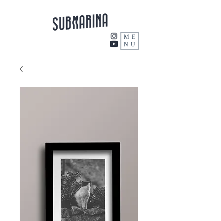
ME
NU