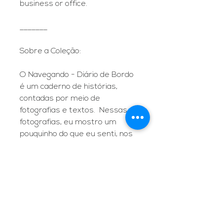
business or office.
_______
Sobre a Coleção:
O Navegando - Diário de Bordo
é um caderno de histórias,
contadas por meio de
fotografias e textos. Nessas
fotografias, eu mostro um
pouquinho do que eu senti, nos
lugares que eu visitei, nas
pessoas que eu conheci e nas
comidas que eu comi.
Ele é um projeto pessoal que é
fluido, é ideia, fotografia, poesia,
boa conversa, sabores, cheiros,
sons e muito sentimento.