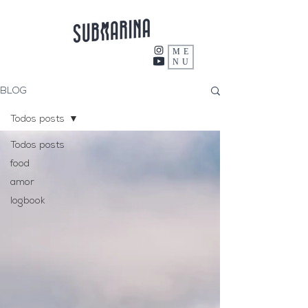
ME
NU
BLOG
Todos posts
Todos posts
food
amor
logbook