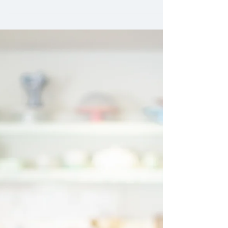
Essa história que vou contar hoje, é sobre
o dia que conheci o Cliffs of Moher. Pensa
na energia e beleza de estar caminhando
pelos...