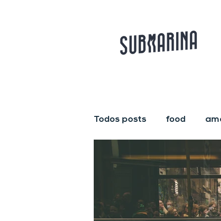
Todos posts
food
am