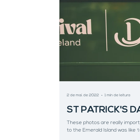
2 de mai. de 2022
1 min de leitura
ST PATRICK'S D
These photos are really important to me and it represents plenty of what this arrival
to the Emerald Island was like 