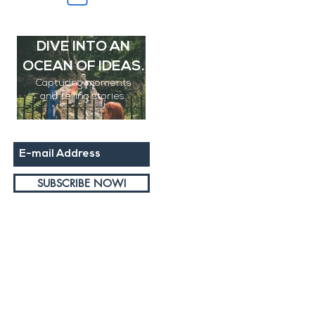
SUBSCRIBE AND
DIVE INTO AN
OCEAN OF IDEAS.
Capturing moments
and
telling stories.
DUBLIN PRIDE
PARADE
SUBSCRIBE NOW!