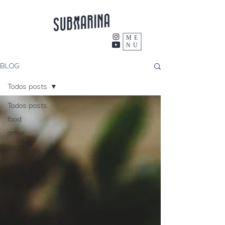
ME
NU
BLOG
Todos posts
Todos posts
food
amor
logbook